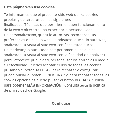
COMPROMETIDOS
Esta página web usa cookies
Te informamos que el presente sitio web utiliza cookies
propias y de terceros con las siguientes
finalidades: Técnicas que permiten el buen funcionamiento
Actualidad
de la web y ofrecerte una experiencia personalizada.
De personalización, que si lo autorizas, recordarán tus
preferencias en el sitio web. Estadísticas, que si lo autorizas,
La desaparición de
analizarán tu visita al sitio web con fines estadísticos.
De marketing o publicidad comportamental las cuales
personas: Cuando el
analizarán tu visita al sitio web con la finalidad de analizar tu
perfil, ofrecerte publicidad, personalizar los anuncios y medir
derecho suple la
su efectividad. Puedes aceptar el uso de todas las cookies
pulsando el botón ACEPTAR, para rechazar o configurar
incertidumbre
puede pulsar el botón CONFIGURAR y, para rechazar todas las
cookies opcionales puede pulsar el botón RECHAZAR. Pulsa
para obtener
MÁS INFORMACIÓN
. Consulta
aquí
la política
Mié, 12/11/2025 - 12:00
de privacidad de Google.
Configurar