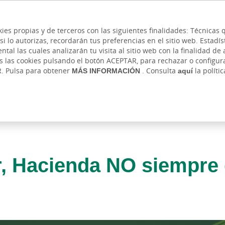
 y cajeros
Ayuda
Hazte cliente
Acce
Cita previa
kies propias y de terceros con las siguientes finalidades: Técnica
lo autorizas, recordarán tus preferencias en el sitio web. Estadístic
IVADA
AUTÓNOMOS Y EMPRENDEDORES
EMPR
l las cuales analizarán tu visita al sitio web con la finalidad de a
as las cookies pulsando el botón ACEPTAR, para rechazar o configu
R. Pulsa para obtener
MÁS INFORMACIÓN
. Consulta
aquí
la políti
r, Hacienda NO siempre