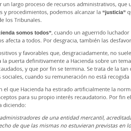
or un largo proceso de recursos administrativos, que
s y procedimientos, podemos alcanzar la
“justicia”
qu
e los Tribunales.
cienda somos todos”
, cuando un aguerrido luchador 
s afecta a todos. Por desgracia, también las desfavor
itivos y favorables que, desgraciadamente, no suele
ra la puerta definitivamente a Hacienda sobre un tem
audados, y que por fin se termina. Se trata de la tan 
sociales, cuando su remuneración no está recogida e
n el que Hacienda ha estirado artificialmente la norm
eptos para su propio interés recaudatorio. Por fin el 
a diciendo:
 administradores de una entidad mercantil, acreditada
echo de que las mismas no estuvieran previstas en los