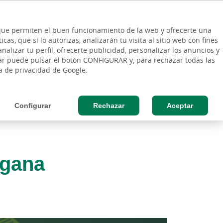
ES
Vinculo - Buscar en la web
so Cliente
EN
s que permiten el buen funcionamiento de la web y ofrecerte una
DE
as, que si lo autorizas, analizarán tu visita al sitio web con fines
ESAS
AGRO
nalizar tu perfil, ofrecerte publicidad, personalizar los anuncios y
rar puede pulsar el botón CONFIGURAR y, para rechazar todas las
ca de privacidad de Google.
Configurar
Rechazar
Aceptar
 gana