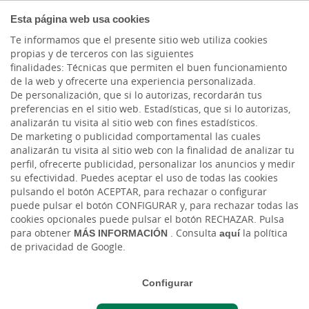
COMPROMETIDOS
Esta página web usa cookies
Te informamos que el presente sitio web utiliza cookies
propias y de terceros con las siguientes
finalidades: Técnicas que permiten el buen funcionamiento
Actualidad
de la web y ofrecerte una experiencia personalizada.
De personalización, que si lo autorizas, recordarán tus
preferencias en el sitio web. Estadísticas, que si lo autorizas,
Uso de TIC en empresas
analizarán tu visita al sitio web con fines estadísticos.
De marketing o publicidad comportamental las cuales
de menos de 10
analizarán tu visita al sitio web con la finalidad de analizar tu
perfil, ofrecerte publicidad, personalizar los anuncios y medir
empleados en Canarias
su efectividad. Puedes aceptar el uso de todas las cookies
pulsando el botón ACEPTAR, para rechazar o configurar
puede pulsar el botón CONFIGURAR y, para rechazar todas las
Mar, 15/04/2025 - 12:00
cookies opcionales puede pulsar el botón RECHAZAR. Pulsa
para obtener
MÁS INFORMACIÓN
. Consulta
aquí
la política
de privacidad de Google.
Configurar