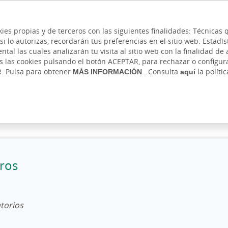
 y cajeros
Ayuda
Hazte cliente
Acce
Cita previa
kies propias y de terceros con las siguientes finalidades: Técnica
lo autorizas, recordarán tus preferencias en el sitio web. Estadístic
IVADA
AUTÓNOMOS Y EMPRENDEDORES
EMPR
l las cuales analizarán tu visita al sitio web con la finalidad de a
as las cookies pulsando el botón ACEPTAR, para rechazar o configu
R. Pulsa para obtener
MÁS INFORMACIÓN
. Consulta
aquí
la políti
ros
torios