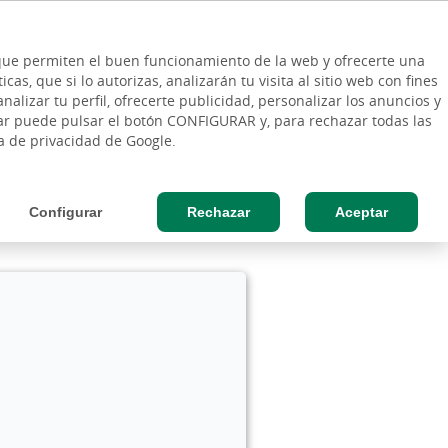
ES
Vinculo - Buscar en la web
so Cliente
EN
s que permiten el buen funcionamiento de la web y ofrecerte una
DE
as, que si lo autorizas, analizarán tu visita al sitio web con fines
ESAS
AGRO
nalizar tu perfil, ofrecerte publicidad, personalizar los anuncios y
rar puede pulsar el botón CONFIGURAR y, para rechazar todas las
ca de privacidad de Google.
Configurar
Rechazar
Aceptar