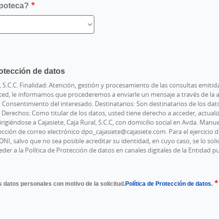
ipoteca?
otección de datos
, S.C.C. Finalidad: Atención, gestión y procesamiento de las consultas emiti
ted, le informamos que procederemos a enviarle un mensaje a través de la 
n: Consentimiento del interesado. Destinatarios: Son destinatarios de los da
 Derechos: Como titular de los datos, usted tiene derecho a acceder, actualiza
rigiéndose a Cajasiete, Caja Rural, S.C.C, con domicilio social en Avda. Man
rección de correo electrónico dpo_cajasiete@cajasiete.com. Para el ejercicio 
NI, salvo que no sea posible acreditar su identidad, en cuyo caso, se lo soli
der a la Política de Protección de datos en canales digitales de la Entidad 
 datos personales con motivo de la solicitud.
Política de Protección de datos.