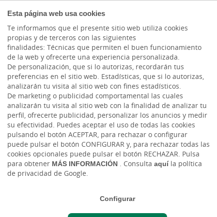
COMPROMETIDOS
Esta página web usa cookies
Te informamos que el presente sitio web utiliza cookies
propias y de terceros con las siguientes
finalidades: Técnicas que permiten el buen funcionamiento
Actualidad
de la web y ofrecerte una experiencia personalizada.
De personalización, que si lo autorizas, recordarán tus
preferencias en el sitio web. Estadísticas, que si lo autorizas,
¿Cómo identificar si una
analizarán tu visita al sitio web con fines estadísticos.
De marketing o publicidad comportamental las cuales
acción está
analizarán tu visita al sitio web con la finalidad de analizar tu
perfil, ofrecerte publicidad, personalizar los anuncios y medir
infravalorada o
su efectividad. Puedes aceptar el uso de todas las cookies
pulsando el botón ACEPTAR, para rechazar o configurar
sobrevalorada?
puede pulsar el botón CONFIGURAR y, para rechazar todas las
cookies opcionales puede pulsar el botón RECHAZAR. Pulsa
para obtener
MÁS INFORMACIÓN
. Consulta
aquí
la política
Lun, 07/07/2025 - 12:00
de privacidad de Google.
Aprende a detectar si una acción refleja su
Configurar
valor real con el análisis fundamental y