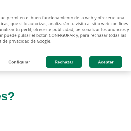
ES
Vinculo - Buscar en la web
so Cliente
EN
s que permiten el buen funcionamiento de la web y ofrecerte una
DE
as, que si lo autorizas, analizarán tu visita al sitio web con fines
ESAS
AGRO
nalizar tu perfil, ofrecerte publicidad, personalizar los anuncios y
rar puede pulsar el botón CONFIGURAR y, para rechazar todas las
ca de privacidad de Google.
Configurar
Rechazar
Aceptar
es?