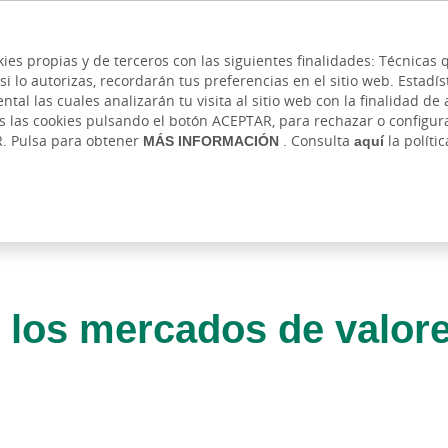
 y cajeros
Ayuda
Hazte cliente
Acce
Cita previa
kies propias y de terceros con las siguientes finalidades: Técnica
lo autorizas, recordarán tus preferencias en el sitio web. Estadístic
IVADA
AUTÓNOMOS Y EMPRENDEDORES
EMPR
l las cuales analizarán tu visita al sitio web con la finalidad de a
as las cookies pulsando el botón ACEPTAR, para rechazar o configu
R. Pulsa para obtener
MÁS INFORMACIÓN
. Consulta
aquí
la políti
 los mercados de valor