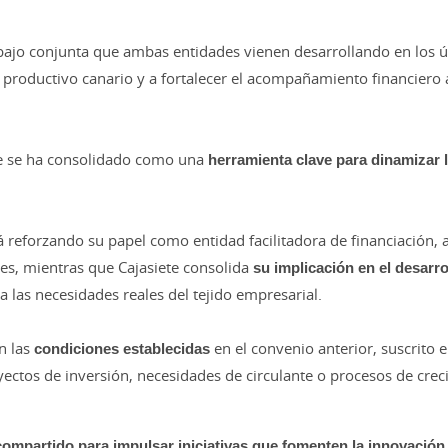
abajo conjunta que ambas entidades vienen desarrollando en los ú
do productivo canario y a fortalecer el acompañamiento financiero 
te se ha consolidado como una
herramienta clave para dinamizar l
á reforzando su papel como entidad facilitadora de financiación,
es, mientras que Cajasiete consolida
su implicación en el desarro
 las necesidades reales del tejido empresarial.
n las
condiciones establecidas
en el convenio anterior, suscrito
yectos de inversión, necesidades de circulante o procesos de cre
mpartido para impulsar iniciativas que fomenten la innovación, 