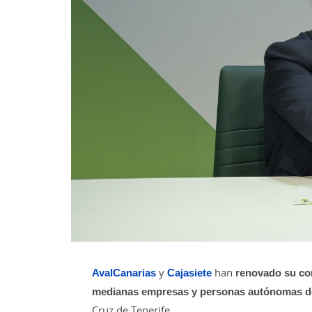
AvalCanarias
y
Cajasiete
han
renovado su com
medianas empresas y personas autónomas de
Cruz de Tenerife.