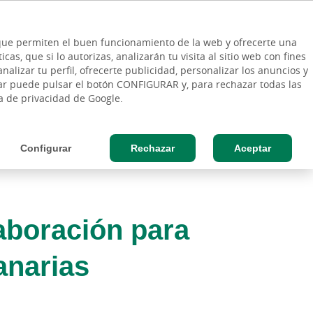
ES
Vinculo - Buscar en la web
so Cliente
EN
s que permiten el buen funcionamiento de la web y ofrecerte una
DE
as, que si lo autorizas, analizarán tu visita al sitio web con fines
ESAS
AGRO
nalizar tu perfil, ofrecerte publicidad, personalizar los anuncios y
rar puede pulsar el botón CONFIGURAR y, para rechazar todas las
ca de privacidad de Google.
Configurar
Rechazar
Aceptar
aboración para
anarias