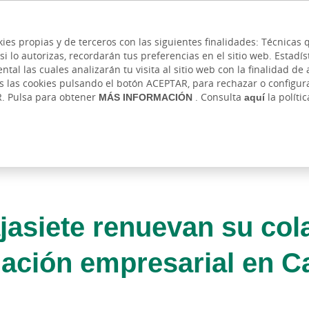
 y cajeros
Ayuda
Hazte cliente
Acce
Cita previa
kies propias y de terceros con las siguientes finalidades: Técnica
lo autorizas, recordarán tus preferencias en el sitio web. Estadístic
IVADA
AUTÓNOMOS Y EMPRENDEDORES
EMPR
l las cuales analizarán tu visita al sitio web con la finalidad de a
as las cookies pulsando el botón ACEPTAR, para rechazar o configu
R. Pulsa para obtener
MÁS INFORMACIÓN
. Consulta
aquí
la políti
jasiete renuevan su col
iación empresarial en C