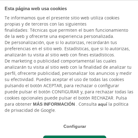
COMPROMETIDOS
Esta página web usa cookies
Te informamos que el presente sitio web utiliza cookies
propias y de terceros con las siguientes
finalidades: Técnicas que permiten el buen funcionamiento
Actualidad
de la web y ofrecerte una experiencia personalizada.
De personalización, que si lo autorizas, recordarán tus
preferencias en el sitio web. Estadísticas, que si lo autorizas,
Cajasiete y la Asociación
analizarán tu visita al sitio web con fines estadísticos.
De marketing o publicidad comportamental las cuales
Cinófila de Tenerife
analizarán tu visita al sitio web con la finalidad de analizar tu
perfil, ofrecerte publicidad, personalizar los anuncios y medir
firman convenio de
su efectividad. Puedes aceptar el uso de todas las cookies
pulsando el botón ACEPTAR, para rechazar o configurar
colaboración
puede pulsar el botón CONFIGURAR y, para rechazar todas las
cookies opcionales puede pulsar el botón RECHAZAR. Pulsa
para obtener
MÁS INFORMACIÓN
. Consulta
aquí
la política
Vie, 24/04/2026 - 12:00
de privacidad de Google.
Configurar