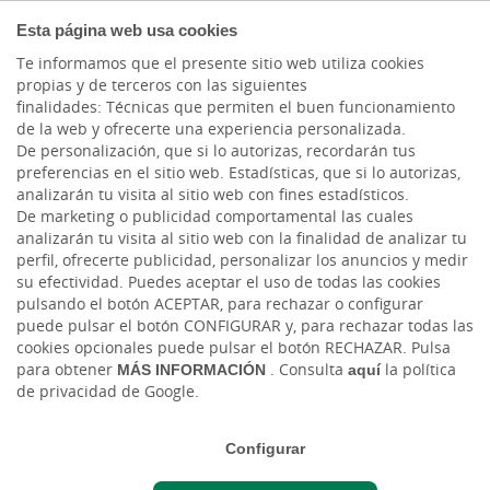
COMPROMETIDOS
Esta página web usa cookies
Te informamos que el presente sitio web utiliza cookies
propias y de terceros con las siguientes
finalidades: Técnicas que permiten el buen funcionamiento
Actualidad
de la web y ofrecerte una experiencia personalizada.
De personalización, que si lo autorizas, recordarán tus
preferencias en el sitio web. Estadísticas, que si lo autorizas,
Cajasiete y la Asociación
analizarán tu visita al sitio web con fines estadísticos.
De marketing o publicidad comportamental las cuales
de Empresarios del
analizarán tu visita al sitio web con la finalidad de analizar tu
perfil, ofrecerte publicidad, personalizar los anuncios y medir
Polígono Industrial El
su efectividad. Puedes aceptar el uso de todas las cookies
pulsando el botón ACEPTAR, para rechazar o configurar
Goro firman un nuevo
puede pulsar el botón CONFIGURAR y, para rechazar todas las
cookies opcionales puede pulsar el botón RECHAZAR. Pulsa
convenio de
para obtener
MÁS INFORMACIÓN
. Consulta
aquí
la política
colaboración
de privacidad de Google.
Configurar
Lun, 06/04/2026 - 12:00