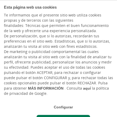
COMPROMETIDOS
Esta página web usa cookies
Te informamos que el presente sitio web utiliza cookies
propias y de terceros con las siguientes
finalidades: Técnicas que permiten el buen funcionamiento
Actualidad
de la web y ofrecerte una experiencia personalizada.
De personalización, que si lo autorizas, recordarán tus
preferencias en el sitio web. Estadísticas, que si lo autorizas,
Cajasiete y la Asociación
analizarán tu visita al sitio web con fines estadísticos.
De marketing o publicidad comportamental las cuales
de Empresarios de Mesa
analizarán tu visita al sitio web con la finalidad de analizar tu
perfil, ofrecerte publicidad, personalizar los anuncios y medir
y López firman convenio
su efectividad. Puedes aceptar el uso de todas las cookies
pulsando el botón ACEPTAR, para rechazar o configurar
para impulsar el
puede pulsar el botón CONFIGURAR y, para rechazar todas las
cookies opcionales puede pulsar el botón RECHAZAR. Pulsa
comercio | Cajasiete
para obtener
MÁS INFORMACIÓN
. Consulta
aquí
la política
de privacidad de Google.
Mié, 22/04/2026 - 12:00
Configurar