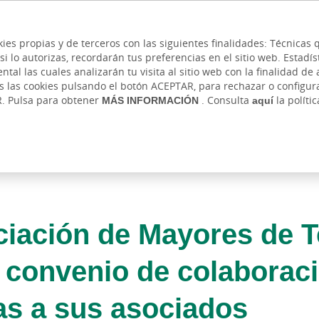
 y cajeros
Ayuda
Hazte cliente
Acce
Cita previa
kies propias y de terceros con las siguientes finalidades: Técnica
lo autorizas, recordarán tus preferencias en el sitio web. Estadístic
IVADA
AUTÓNOMOS Y EMPRENDEDORES
EMPR
l las cuales analizarán tu visita al sitio web con la finalidad de a
as las cookies pulsando el botón ACEPTAR, para rechazar o configu
R. Pulsa para obtener
MÁS INFORMACIÓN
. Consulta
aquí
la políti
ciación de Mayores de T
n convenio de colaboraci
ras a sus asociados