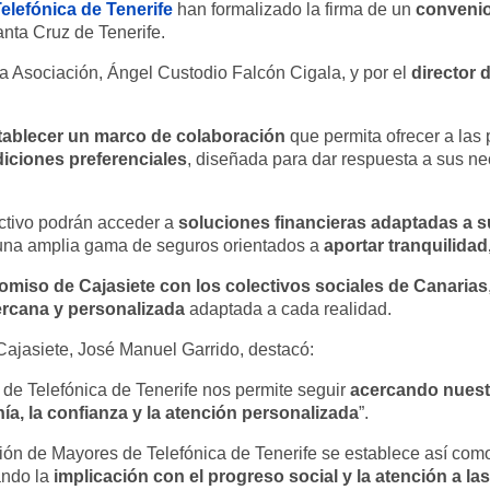
elefónica de Tenerife
convenio
han formalizado la firma de un
anta Cruz de Tenerife.
director 
 la Asociación, Ángel Custodio Falcón Cigala, y por el
tablecer un marco de colaboración
que permita ofrecer a la
diciones preferenciales
, diseñada para dar respuesta a sus ne
soluciones financieras adaptadas a 
ectivo podrán acceder a
aportar tranquilidad
y una amplia gama de seguros orientados a
miso de Cajasiete con los colectivos sociales de Canarias
ercana y personalizada
adaptada a cada realidad.
 Cajasiete, José Manuel Garrido, destacó:
acercando nuest
de Telefónica de Tenerife nos permite seguir
ía, la confianza y la atención personalizada
”.
ión de Mayores de Telefónica de Tenerife se establece así como
implicación con el progreso social y la atención a l
ando la