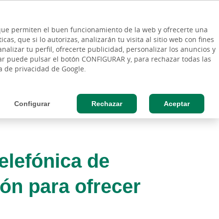
ES
Vinculo - Buscar en la web
so Cliente
EN
s que permiten el buen funcionamiento de la web y ofrecerte una
DE
as, que si lo autorizas, analizarán tu visita al sitio web con fines
ESAS
AGRO
nalizar tu perfil, ofrecerte publicidad, personalizar los anuncios y
rar puede pulsar el botón CONFIGURAR y, para rechazar todas las
ca de privacidad de Google.
Configurar
Rechazar
Aceptar
elefónica de
ón para ofrecer