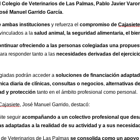
l Colegio de Veterinarios de Las Palmas, Pablo Javier Varo
José Manuel Garrido García
.
re ambas instituciones
compromiso de 
Cajasiete
 y refuerza el 
salud animal, la seguridad alimentaria, el bie
inculados a la 
ontinuar ofreciendo a las personas colegiadas una propuest
necesidades derivadas del ejercicio
ara responder tanto a las 
soluciones de financiación adaptad
egiadas podrán acceder a 
ca diaria de clínicas, consultas o negocios
alternativas d
, 
ad y protección
 tanto en el ámbito profesional como personal.
Cajasiete
, José Manuel Garrido, destacó:
acompañando a un colectivo profesional que desar
ite seguir 
as adaptadas a la realidad de su actividad y a sus necesid
se consolida como un apoyo es
o de Veterinarios de Las Palmas 