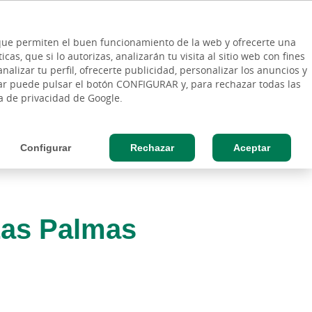
ES
Vinculo - Buscar en la web
so Cliente
EN
s que permiten el buen funcionamiento de la web y ofrecerte una
DE
as, que si lo autorizas, analizarán tu visita al sitio web con fines
ESAS
AGRO
nalizar tu perfil, ofrecerte publicidad, personalizar los anuncios y
rar puede pulsar el botón CONFIGURAR y, para rechazar todas las
ca de privacidad de Google.
Configurar
Rechazar
Aceptar
 Las Palmas