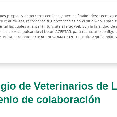
 y cajeros
Ayuda
Hazte cliente
Acce
Cita previa
kies propias y de terceros con las siguientes finalidades: Técnica
lo autorizas, recordarán tus preferencias en el sitio web. Estadístic
IVADA
AUTÓNOMOS Y EMPRENDEDORES
EMPR
l las cuales analizarán tu visita al sitio web con la finalidad de a
as las cookies pulsando el botón ACEPTAR, para rechazar o configu
R. Pulsa para obtener
MÁS INFORMACIÓN
. Consulta
aquí
la políti
egio de Veterinarios de
nio de colaboración