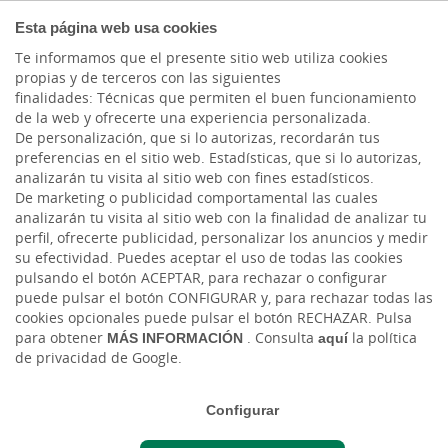
COMPROMETIDOS
Esta página web usa cookies
Te informamos que el presente sitio web utiliza cookies
propias y de terceros con las siguientes
finalidades: Técnicas que permiten el buen funcionamiento
Actualidad
de la web y ofrecerte una experiencia personalizada.
De personalización, que si lo autorizas, recordarán tus
preferencias en el sitio web. Estadísticas, que si lo autorizas,
Cajasiete y COTIME
analizarán tu visita al sitio web con fines estadísticos.
De marketing o publicidad comportamental las cuales
renuevan su convenio
analizarán tu visita al sitio web con la finalidad de analizar tu
perfil, ofrecerte publicidad, personalizar los anuncios y medir
de colaboración para
su efectividad. Puedes aceptar el uso de todas las cookies
pulsando el botón ACEPTAR, para rechazar o configurar
apoyar la formación y el
puede pulsar el botón CONFIGURAR y, para rechazar todas las
cookies opcionales puede pulsar el botón RECHAZAR. Pulsa
desarrollo profesional de
para obtener
MÁS INFORMACIÓN
. Consulta
aquí
la política
los titulados mercantiles
de privacidad de Google.
y empresariales
Configurar