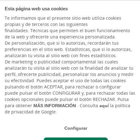
COMPROMETIDOS
Esta página web usa cookies
Te informamos que el presente sitio web utiliza cookies
propias y de terceros con las siguientes
finalidades: Técnicas que permiten el buen funcionamiento
Actualidad
de la web y ofrecerte una experiencia personalizada.
De personalización, que si lo autorizas, recordarán tus
preferencias en el sitio web. Estadísticas, que si lo autorizas,
Cajasiete y la Unión de
analizarán tu visita al sitio web con fines estadísticos.
De marketing o publicidad comportamental las cuales
Asociaciones Vecinales
analizarán tu visita al sitio web con la finalidad de analizar tu
perfil, ofrecerte publicidad, personalizar los anuncios y medir
de Canarias 8 Islas
su efectividad. Puedes aceptar el uso de todas las cookies
pulsando el botón ACEPTAR, para rechazar o configurar
(U.AVC) firman un
puede pulsar el botón CONFIGURAR y, para rechazar todas las
cookies opcionales puede pulsar el botón RECHAZAR. Pulsa
convenio de
para obtener
MÁS INFORMACIÓN
. Consulta
aquí
la política
colaboración para
de privacidad de Google.
apoyar al movimiento
Configurar
vecinal en todo el