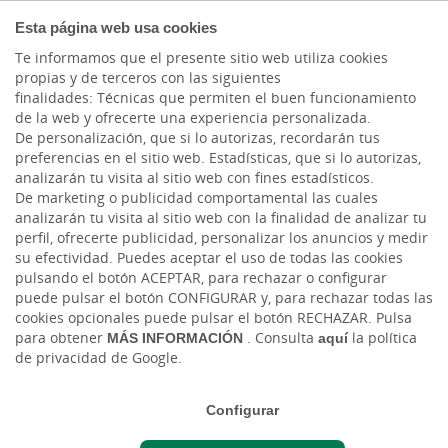
COMPROMETIDOS
Esta página web usa cookies
Te informamos que el presente sitio web utiliza cookies
propias y de terceros con las siguientes
finalidades: Técnicas que permiten el buen funcionamiento
Actualidad
de la web y ofrecerte una experiencia personalizada.
De personalización, que si lo autorizas, recordarán tus
preferencias en el sitio web. Estadísticas, que si lo autorizas,
Cajasiete y la
analizarán tu visita al sitio web con fines estadísticos.
De marketing o publicidad comportamental las cuales
Universidad de la
analizarán tu visita al sitio web con la finalidad de analizar tu
perfil, ofrecerte publicidad, personalizar los anuncios y medir
Laguna celebran 7 años
su efectividad. Puedes aceptar el uso de todas las cookies
pulsando el botón ACEPTAR, para rechazar o configurar
impulsando la Economía
puede pulsar el botón CONFIGURAR y, para rechazar todas las
cookies opcionales puede pulsar el botón RECHAZAR. Pulsa
Social.
para obtener
MÁS INFORMACIÓN
. Consulta
aquí
la política
de privacidad de Google.
Mié, 26/03/2025 - 12:00
Configurar