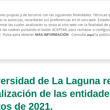
 y cajeros
Ayuda
Hazte cliente
Acce
Cita previa
kies propias y de terceros con las siguientes finalidades: Técnica
lo autorizas, recordarán tus preferencias en el sitio web. Estadístic
IVADA
AUTÓNOMOS Y EMPRENDEDORES
EMPR
l las cuales analizarán tu visita al sitio web con la finalidad de a
as las cookies pulsando el botón ACEPTAR, para rechazar o configu
R. Pulsa para obtener
MÁS INFORMACIÓN
. Consulta
aquí
la políti
versidad de La Laguna r
alización de las entidade
tos de 2021.