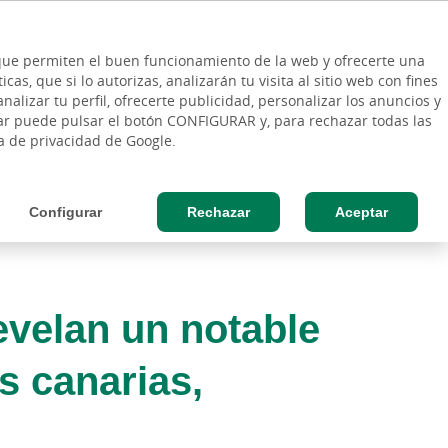
ES
Vinculo - Buscar en la web
so Cliente
EN
s que permiten el buen funcionamiento de la web y ofrecerte una
DE
as, que si lo autorizas, analizarán tu visita al sitio web con fines
ESAS
AGRO
nalizar tu perfil, ofrecerte publicidad, personalizar los anuncios y
rar puede pulsar el botón CONFIGURAR y, para rechazar todas las
ca de privacidad de Google.
Configurar
Rechazar
Aceptar
evelan un notable
s canarias,