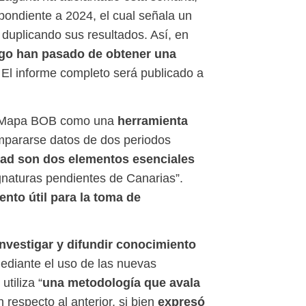
spondiente a 2024, el cual señala un
 duplicando sus resultados. Así, en
lago han pasado de obtener una
. El informe completo será publicado a
herramienta
l Mapa BOB como una
mpararse datos de dos periodos
lidad son dos elementos esenciales
gnaturas pendientes de Canarias”.
ento útil para la toma de
investigar y difundir conocimiento
diante el uso de las nuevas
una metodología que avala
tiliza “
expresó
especto al anterior, si bien