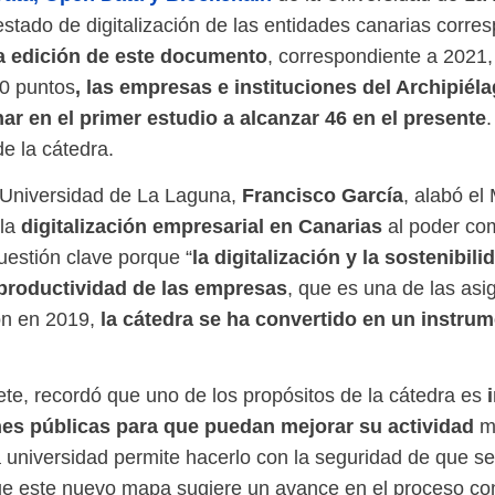
estado de digitalización de las entidades canarias corre
ra edición de este documento
, correspondiente a 2021,
, las empresas e instituciones del Archipié
00 puntos
r en el primer estudio a alcanzar 46 en el presente
e la cátedra.
Francisco García
la Universidad de La Laguna,
, alabó e
digitalización empresarial en Canarias
 la
al poder co
la digitalización y la sostenibi
cuestión clave porque “
productividad de las empresas
, que es una de las asi
la cátedra se ha convertido en un instrum
ón en 2019,
ete, recordó que uno de los propósitos de la cátedra es
nes públicas para que puedan mejorar su actividad
me
 universidad permite hacerlo con la seguridad de que se u
ue este nuevo mapa sugiere un avance en el proceso con r