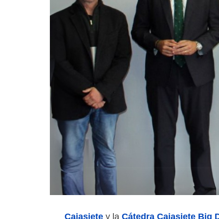
Cajasiete
Cátedra Cajasiete Big 
y la