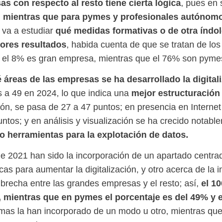
s con respecto al resto tiene cierta lógica
, pues en 
mientras que para pymes y profesionales autónomos
,
qué medidas formativas o de otra índole
a va a estudiar
nores resultados
, habida cuenta de que se tratan de lo
o el 8% es gran empresa, mientras que el 76% son pym
 áreas de las empresas se ha desarrollado la digital
mejor estructuración
 a 49 en 2024, lo que indica una
ión, se pasa de 27 a 47 puntos; en presencia en Intern
puntos; y en análisis y visualización se ha crecido notab
 herramientas para la explotación de datos.
 2021 han sido la incorporación de un apartado centra
 para aumentar la digitalización, y otro acerca de la intr
el 1
 brecha entre las grandes empresas y el resto; así,
mientras que en pymes el porcentaje es del 49% y 
irmas la han incorporado de un modo u otro, mientras que