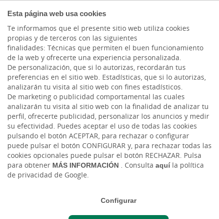
COMPROMETIDOS
Esta página web usa cookies
Te informamos que el presente sitio web utiliza cookies
propias y de terceros con las siguientes
finalidades: Técnicas que permiten el buen funcionamiento
Actualidad
de la web y ofrecerte una experiencia personalizada.
De personalización, que si lo autorizas, recordarán tus
preferencias en el sitio web. Estadísticas, que si lo autorizas,
El Foro Cajasiete analiza
analizarán tu visita al sitio web con fines estadísticos.
De marketing o publicidad comportamental las cuales
en La Graciosa los retos
analizarán tu visita al sitio web con la finalidad de analizar tu
perfil, ofrecerte publicidad, personalizar los anuncios y medir
de futuro del sector
su efectividad. Puedes aceptar el uso de todas las cookies
pulsando el botón ACEPTAR, para rechazar o configurar
pesquero canario
puede pulsar el botón CONFIGURAR y, para rechazar todas las
cookies opcionales puede pulsar el botón RECHAZAR. Pulsa
para obtener
MÁS INFORMACIÓN
. Consulta
aquí
la política
Mar, 30/06/2026 - 12:00
de privacidad de Google.
Configurar