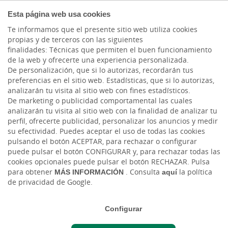
COMPROMETIDOS
Esta página web usa cookies
Te informamos que el presente sitio web utiliza cookies
propias y de terceros con las siguientes
finalidades: Técnicas que permiten el buen funcionamiento
Actualidad
de la web y ofrecerte una experiencia personalizada.
De personalización, que si lo autorizas, recordarán tus
preferencias en el sitio web. Estadísticas, que si lo autorizas,
Gescooperativo, la
analizarán tu visita al sitio web con fines estadísticos.
De marketing o publicidad comportamental las cuales
gestora de fondos de
analizarán tu visita al sitio web con la finalidad de analizar tu
perfil, ofrecerte publicidad, personalizar los anuncios y medir
Cajasiete, se consolida
su efectividad. Puedes aceptar el uso de todas las cookies
pulsando el botón ACEPTAR, para rechazar o configurar
entre las diez mayores
puede pulsar el botón CONFIGURAR y, para rechazar todas las
cookies opcionales puede pulsar el botón RECHAZAR. Pulsa
de España con más de
para obtener
MÁS INFORMACIÓN
. Consulta
aquí
la política
12.000 millones bajo
de privacidad de Google.
gestión
Configurar