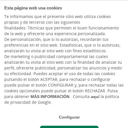
COMPROMETIDOS
Esta página web usa cookies
Te informamos que el presente sitio web utiliza cookies
propias y de terceros con las siguientes
finalidades: Técnicas que permiten el buen funcionamiento
Actualidad
de la web y ofrecerte una experiencia personalizada.
De personalización, que si lo autorizas, recordarán tus
preferencias en el sitio web. Estadísticas, que si lo autorizas,
Nuevo acuerdo para
analizarán tu visita al sitio web con fines estadísticos.
De marketing o publicidad comportamental las cuales
mejoras financieras
analizarán tu visita al sitio web con la finalidad de analizar tu
perfil, ofrecerte publicidad, personalizar los anuncios y medir
entre el CSIF y Cajasiete
su efectividad. Puedes aceptar el uso de todas las cookies
pulsando el botón ACEPTAR, para rechazar o configurar
puede pulsar el botón CONFIGURAR y, para rechazar todas las
Vie, 15/11/2024 - 12:00
cookies opcionales puede pulsar el botón RECHAZAR. Pulsa
para obtener
MÁS INFORMACIÓN
. Consulta
aquí
la política
de privacidad de Google.
Configurar