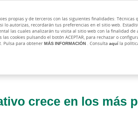
 y cajeros
Ayuda
Hazte cliente
Acce
Cita previa
kies propias y de terceros con las siguientes finalidades: Técnica
lo autorizas, recordarán tus preferencias en el sitio web. Estadístic
IVADA
AUTÓNOMOS Y EMPRENDEDORES
EMPR
l las cuales analizarán tu visita al sitio web con la finalidad de a
as las cookies pulsando el botón ACEPTAR, para rechazar o configu
R. Pulsa para obtener
MÁS INFORMACIÓN
. Consulta
aquí
la políti
rativo crece en los más 