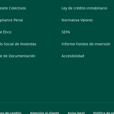
siete Colectivos
Ley de crédito inmobiliario
liance Penal
Normativa Valores
l Ético
SEPA
o Social de Viviendas
Informe Fondos de Inversión
al de Documentación
Accesibilidad
pos de cambio
Atención al cliente
Aviso legal
Política de c