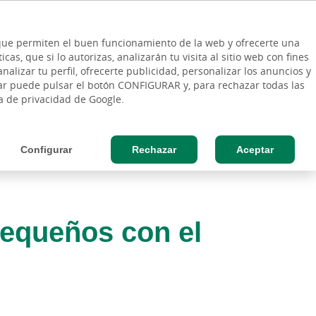
ES
Vinculo - Buscar en la web
so Cliente
EN
s que permiten el buen funcionamiento de la web y ofrecerte una
DE
as, que si lo autorizas, analizarán tu visita al sitio web con fines
ESAS
AGRO
nalizar tu perfil, ofrecerte publicidad, personalizar los anuncios y
rar puede pulsar el botón CONFIGURAR y, para rechazar todas las
ca de privacidad de Google.
Configurar
Rechazar
Aceptar
pequeños con el