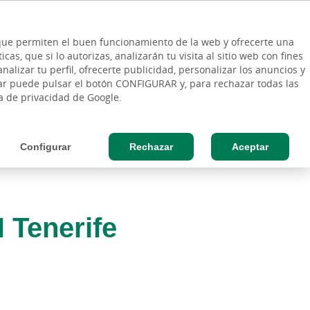
ES
Vinculo - Buscar en la web
so Cliente
EN
s que permiten el buen funcionamiento de la web y ofrecerte una
DE
as, que si lo autorizas, analizarán tu visita al sitio web con fines
ESAS
AGRO
nalizar tu perfil, ofrecerte publicidad, personalizar los anuncios y
rar puede pulsar el botón CONFIGURAR y, para rechazar todas las
ca de privacidad de Google.
Configurar
Rechazar
Aceptar
 Tenerife