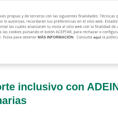
 y cajeros
Ayuda
Hazte cliente
Acce
Cita previa
kies propias y de terceros con las siguientes finalidades: Técnica
lo autorizas, recordarán tus preferencias en el sitio web. Estadístic
IVADA
AUTÓNOMOS Y EMPRENDEDORES
EMPR
l las cuales analizarán tu visita al sitio web con la finalidad de a
as las cookies pulsando el botón ACEPTAR, para rechazar o configu
R. Pulsa para obtener
MÁS INFORMACIÓN
. Consulta
aquí
la políti
te inclusivo con ADEIN
arias