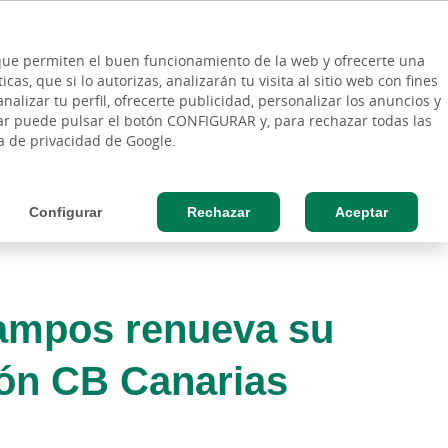
ES
Vinculo - Buscar en la web
so Cliente
EN
s que permiten el buen funcionamiento de la web y ofrecerte una
DE
as, que si lo autorizas, analizarán tu visita al sitio web con fines
ESAS
AGRO
nalizar tu perfil, ofrecerte publicidad, personalizar los anuncios y
rar puede pulsar el botón CONFIGURAR y, para rechazar todas las
ca de privacidad de Google.
Configurar
Rechazar
Aceptar
ampos renueva su
ión CB Canarias