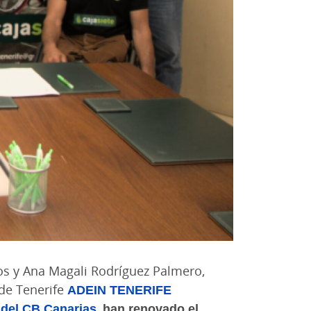
s y Ana Magali Rodríguez Palmero,
de Tenerife
ADEIN TENERIFE
del CB Canarias
,
han renovado el