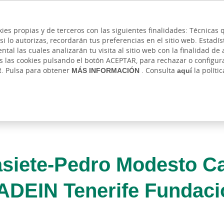
 y cajeros
Ayuda
Hazte cliente
Acce
Cita previa
kies propias y de terceros con las siguientes finalidades: Técnica
lo autorizas, recordarán tus preferencias en el sitio web. Estadístic
IVADA
AUTÓNOMOS Y EMPRENDEDORES
EMPR
l las cuales analizarán tu visita al sitio web con la finalidad de a
as las cookies pulsando el botón ACEPTAR, para rechazar o configu
R. Pulsa para obtener
MÁS INFORMACIÓN
. Consulta
aquí
la políti
asiete-Pedro Modesto C
 ADEIN Tenerife Fundac