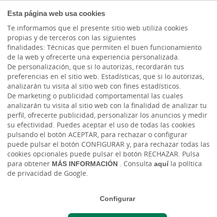
COMPROMETIDOS
Esta página web usa cookies
Te informamos que el presente sitio web utiliza cookies
propias y de terceros con las siguientes
finalidades: Técnicas que permiten el buen funcionamiento
Actualidad
de la web y ofrecerte una experiencia personalizada.
De personalización, que si lo autorizas, recordarán tus
preferencias en el sitio web. Estadísticas, que si lo autorizas,
Las iniciativas que
analizarán tu visita al sitio web con fines estadísticos.
De marketing o publicidad comportamental las cuales
visiten INFECAR este
analizarán tu visita al sitio web con la finalidad de analizar tu
perfil, ofrecerte publicidad, personalizar los anuncios y medir
2022 contarán con el
su efectividad. Puedes aceptar el uso de todas las cookies
pulsando el botón ACEPTAR, para rechazar o configurar
apoyo de Cajasiete
puede pulsar el botón CONFIGURAR y, para rechazar todas las
cookies opcionales puede pulsar el botón RECHAZAR. Pulsa
para obtener
MÁS INFORMACIÓN
. Consulta
aquí
la política
Jue, 10/03/2022 - 12:00
de privacidad de Google.
Configurar