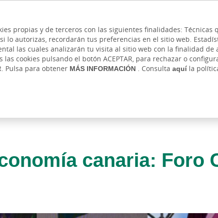
 y cajeros
Ayuda
Hazte cliente
Acce
Cita previa
kies propias y de terceros con las siguientes finalidades: Técnica
lo autorizas, recordarán tus preferencias en el sitio web. Estadístic
IVADA
AUTÓNOMOS Y EMPRENDEDORES
EMPR
l las cuales analizarán tu visita al sitio web con la finalidad de a
as las cookies pulsando el botón ACEPTAR, para rechazar o configu
R. Pulsa para obtener
MÁS INFORMACIÓN
. Consulta
aquí
la políti
economía canaria: Foro C