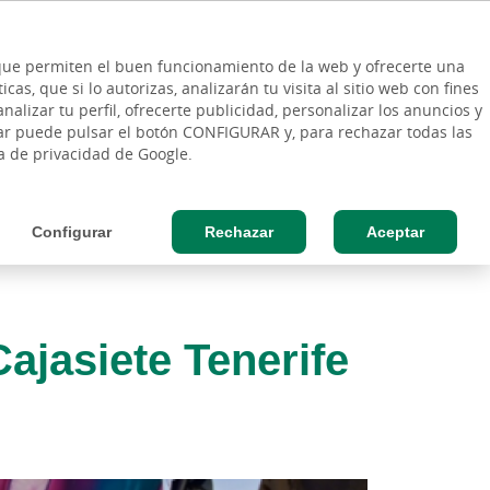
ES
Vinculo - Buscar en la web
so Cliente
EN
s que permiten el buen funcionamiento de la web y ofrecerte una
DE
as, que si lo autorizas, analizarán tu visita al sitio web con fines
ESAS
AGRO
nalizar tu perfil, ofrecerte publicidad, personalizar los anuncios y
rar puede pulsar el botón CONFIGURAR y, para rechazar todas las
ca de privacidad de Google.
Configurar
Rechazar
Aceptar
ajasiete Tenerife