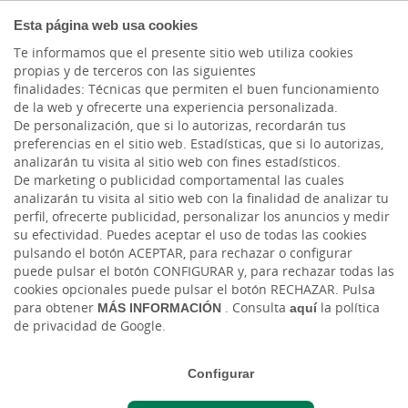
COMPROMETIDOS
Esta página web usa cookies
Te informamos que el presente sitio web utiliza cookies
propias y de terceros con las siguientes
finalidades: Técnicas que permiten el buen funcionamiento
Actualidad
de la web y ofrecerte una experiencia personalizada.
De personalización, que si lo autorizas, recordarán tus
preferencias en el sitio web. Estadísticas, que si lo autorizas,
Inscríbete ya en la VII
analizarán tu visita al sitio web con fines estadísticos.
De marketing o publicidad comportamental las cuales
Jornada de Empresas de
analizarán tu visita al sitio web con la finalidad de analizar tu
perfil, ofrecerte publicidad, personalizar los anuncios y medir
Economía Social y
su efectividad. Puedes aceptar el uso de todas las cookies
pulsando el botón ACEPTAR, para rechazar o configurar
Cooperativa
puede pulsar el botón CONFIGURAR y, para rechazar todas las
cookies opcionales puede pulsar el botón RECHAZAR. Pulsa
para obtener
MÁS INFORMACIÓN
. Consulta
aquí
la política
Lun, 31/10/2022 - 12:00
de privacidad de Google.
Configurar