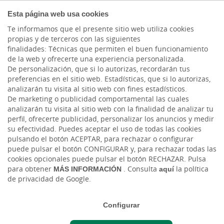
COMPROMETIDOS
Esta página web usa cookies
Te informamos que el presente sitio web utiliza cookies
propias y de terceros con las siguientes
finalidades: Técnicas que permiten el buen funcionamiento
Actualidad
de la web y ofrecerte una experiencia personalizada.
De personalización, que si lo autorizas, recordarán tus
preferencias en el sitio web. Estadísticas, que si lo autorizas,
Los mejores trabajos de
analizarán tu visita al sitio web con fines estadísticos.
De marketing o publicidad comportamental las cuales
fin de Grado reciben el
analizarán tu visita al sitio web con la finalidad de analizar tu
perfil, ofrecerte publicidad, personalizar los anuncios y medir
reconocimiento de
su efectividad. Puedes aceptar el uso de todas las cookies
pulsando el botón ACEPTAR, para rechazar o configurar
Cajasiete y la ULL
puede pulsar el botón CONFIGURAR y, para rechazar todas las
cookies opcionales puede pulsar el botón RECHAZAR. Pulsa
para obtener
MÁS INFORMACIÓN
. Consulta
aquí
la política
Vie, 01/12/2023 - 12:00
de privacidad de Google.
Configurar