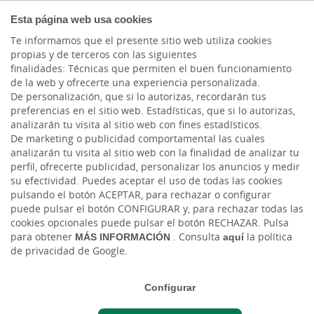
COMPROMETIDOS
Esta página web usa cookies
Te informamos que el presente sitio web utiliza cookies
propias y de terceros con las siguientes
finalidades: Técnicas que permiten el buen funcionamiento
Actualidad
de la web y ofrecerte una experiencia personalizada.
De personalización, que si lo autorizas, recordarán tus
preferencias en el sitio web. Estadísticas, que si lo autorizas,
Firma de convenio entre
analizarán tu visita al sitio web con fines estadísticos.
De marketing o publicidad comportamental las cuales
la Fundación Cajasiete-
analizarán tu visita al sitio web con la finalidad de analizar tu
perfil, ofrecerte publicidad, personalizar los anuncios y medir
Pedro Modesto Campos
su efectividad. Puedes aceptar el uso de todas las cookies
pulsando el botón ACEPTAR, para rechazar o configurar
y Cruz Roja Española
puede pulsar el botón CONFIGURAR y, para rechazar todas las
cookies opcionales puede pulsar el botón RECHAZAR. Pulsa
para obtener
MÁS INFORMACIÓN
. Consulta
aquí
la política
Mié, 05/07/2023 - 12:00
de privacidad de Google.
Configurar