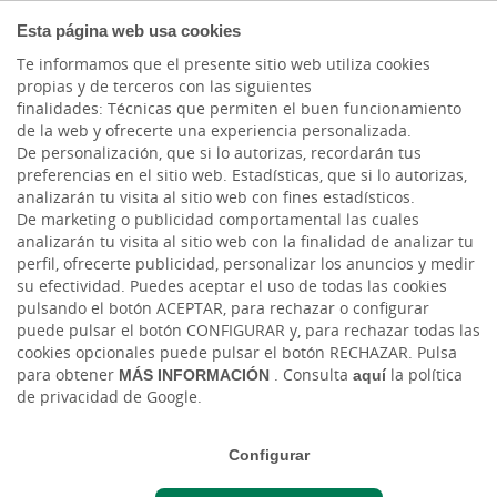
COMPROMETIDOS
Esta página web usa cookies
Te informamos que el presente sitio web utiliza cookies
propias y de terceros con las siguientes
finalidades: Técnicas que permiten el buen funcionamiento
Actualidad
de la web y ofrecerte una experiencia personalizada.
De personalización, que si lo autorizas, recordarán tus
preferencias en el sitio web. Estadísticas, que si lo autorizas,
Conoce cuáles son los
analizarán tu visita al sitio web con fines estadísticos.
De marketing o publicidad comportamental las cuales
principales índices
analizarán tu visita al sitio web con la finalidad de analizar tu
perfil, ofrecerte publicidad, personalizar los anuncios y medir
mundiales
su efectividad. Puedes aceptar el uso de todas las cookies
pulsando el botón ACEPTAR, para rechazar o configurar
puede pulsar el botón CONFIGURAR y, para rechazar todas las
Mié, 03/12/2025 - 12:00
cookies opcionales puede pulsar el botón RECHAZAR. Pulsa
para obtener
MÁS INFORMACIÓN
. Consulta
aquí
la política
de privacidad de Google.
Descubre qué son los índices bursátiles, cómo
funcionan y cuáles son los principales referentes del
Configurar
mercado global.