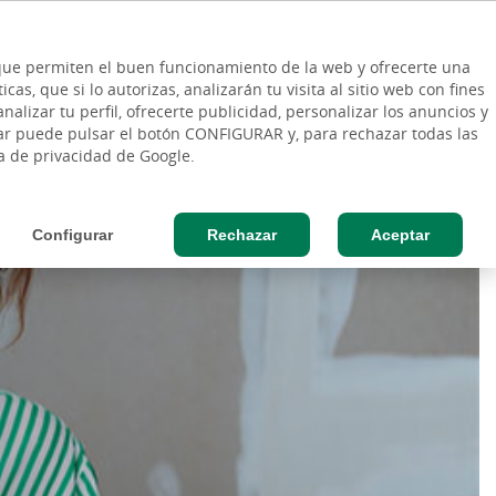
ES
Vinculo - Buscar en la web
so Cliente
EN
s que permiten el buen funcionamiento de la web y ofrecerte una
DE
as, que si lo autorizas, analizarán tu visita al sitio web con fines
ESAS
AGRO
nalizar tu perfil, ofrecerte publicidad, personalizar los anuncios y
rar puede pulsar el botón CONFIGURAR y, para rechazar todas las
ca de privacidad de Google.
Configurar
Rechazar
Aceptar