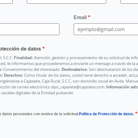
Email
otección de datos
l, S.C.C.
Finalidad:
Atención, gestión y procesamiento de su solicitud de inf
ted, le informamos que procederemos a enviarle un mensaje a través de la 
n:
Consentimiento del interesado.
Destinatarios:
Son destinatarios de los d
al.
Derechos:
Como titular de los datos, usted tiene derecho a acceder, actuali
rigiéndose a Cajasiete, Caja Rural, S.C.C, con domicilio social en Avda. Man
irección de correo electrónico dpo_cajasiete@cajasiete.com.
Información adic
 canales digitales de la Entidad pulsando
 datos personales con motivo de la solicitud.
Política de Protección de datos.