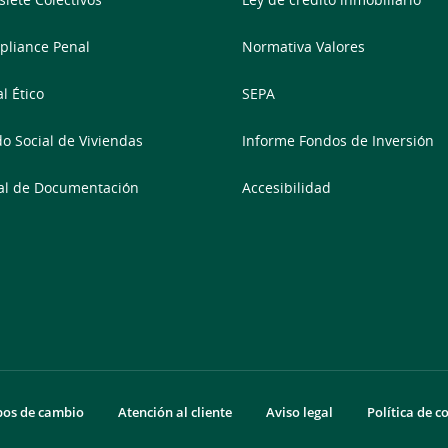
liance Penal
Normativa Valores
l Ético
SEPA
o Social de Viviendas
Informe Fondos de Inversión
al de Documentación
Accesibilidad
pos de cambio
Atención al cliente
Aviso legal
Política de c