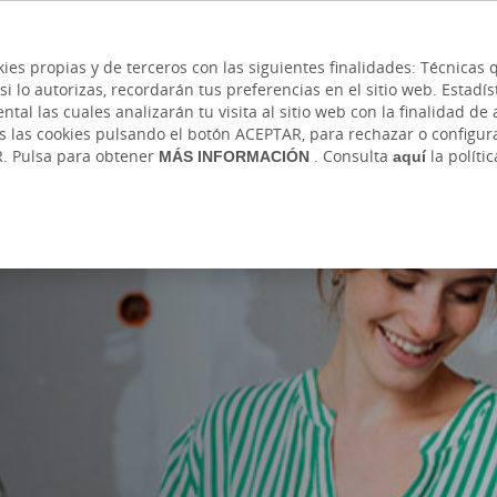
 y cajeros
Ayuda
Hazte cliente
Acce
Cita previa
kies propias y de terceros con las siguientes finalidades: Técnica
lo autorizas, recordarán tus preferencias en el sitio web. Estadístic
IVADA
AUTÓNOMOS Y EMPRENDEDORES
EMPR
l las cuales analizarán tu visita al sitio web con la finalidad de a
as las cookies pulsando el botón ACEPTAR, para rechazar o configu
R. Pulsa para obtener
MÁS INFORMACIÓN
. Consulta
aquí
la políti