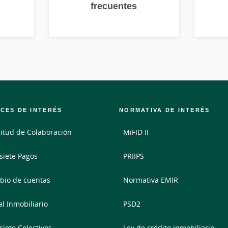
frecuentes
CES DE INTERÉS
NORMATIVA DE INTERÉS
citud de Colaboración
MiFID II
siete Pagos
PRIIPS
io de cuentas
Normativa EMIR
al Inmobiliario
PSD2
siete Colectivos
Ley de crédito inmobiliario