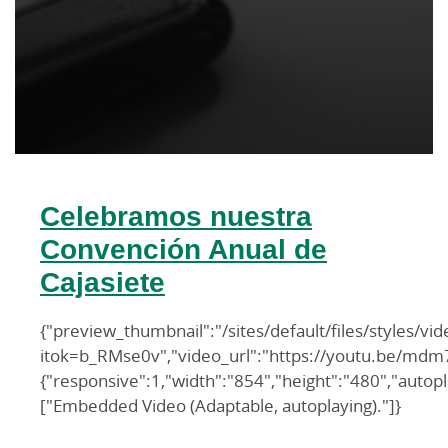
Celebramos nuestra
Convención Anual de
Cajasiete
{"preview_thumbnail":"/sites/default/files/style
itok=b_RMse0v","video_url":"https://youtu.be/mdm7
{"responsive":1,"width":"854","height":"480","autop
["Embedded Video (Adaptable, autoplaying)."]}