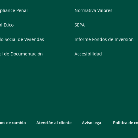
liance Penal
Normativa Valores
l Ético
SEPA
o Social de Viviendas
Informe Fondos de Inversión
al de Documentación
Accesibilidad
pos de cambio
Atención al cliente
Aviso legal
Política de c