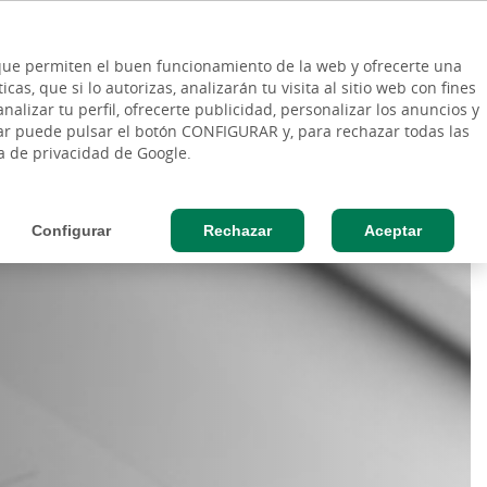
ES
Vinculo - Buscar en la web
so Cliente
EN
s que permiten el buen funcionamiento de la web y ofrecerte una
DE
as, que si lo autorizas, analizarán tu visita al sitio web con fines
ESAS
AGRO
nalizar tu perfil, ofrecerte publicidad, personalizar los anuncios y
rar puede pulsar el botón CONFIGURAR y, para rechazar todas las
ca de privacidad de Google.
Configurar
Rechazar
Aceptar