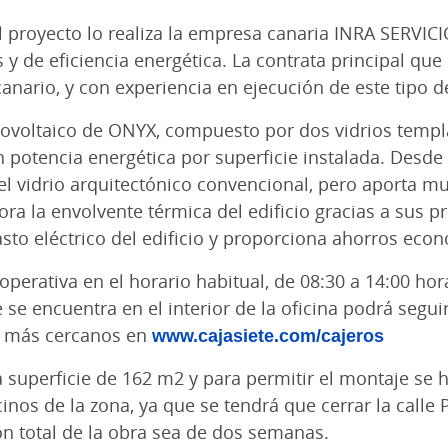
del proyecto lo realiza la empresa canaria INRA SERVI
y de eficiencia energética. La contrata principal que
anario, y con experiencia en ejecución de este tipo d
otovoltaico de ONYX, compuesto por dos vidrios temp
ran potencia energética por superficie instalada. Desd
 vidrio arquitectónico convencional, pero aporta mu
ejora la envolvente térmica del edificio gracias a sus
sto eléctrico del edificio y proporciona ahorros eco
 operativa en el horario habitual, de 08:30 a 14:00 ho
ue se encuentra en el interior de la oficina podrá segui
os más cercanos en
www.cajasiete.com/cajeros
 superficie de 162 m2 y para permitir el montaje se 
cinos de la zona, ya que se tendrá que cerrar la cal
ón total de la obra sea de dos semanas.