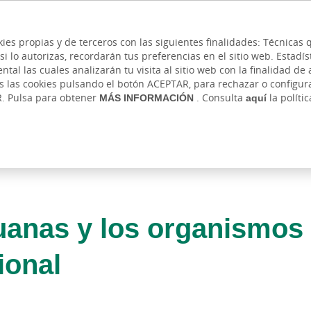
 y cajeros
Ayuda
Hazte cliente
Acce
Cita previa
kies propias y de terceros con las siguientes finalidades: Técnica
lo autorizas, recordarán tus preferencias en el sitio web. Estadístic
IVADA
AUTÓNOMOS Y EMPRENDEDORES
EMPR
l las cuales analizarán tu visita al sitio web con la finalidad de a
as las cookies pulsando el botón ACEPTAR, para rechazar o configu
R. Pulsa para obtener
MÁS INFORMACIÓN
. Consulta
aquí
la políti
duanas y los organismos 
ional