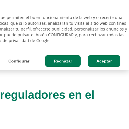
ES
Vinculo - Buscar en la web
so Cliente
EN
s que permiten el buen funcionamiento de la web y ofrecerte una
DE
as, que si lo autorizas, analizarán tu visita al sitio web con fines
ESAS
AGRO
nalizar tu perfil, ofrecerte publicidad, personalizar los anuncios y
rar puede pulsar el botón CONFIGURAR y, para rechazar todas las
ca de privacidad de Google.
Configurar
Rechazar
Aceptar
reguladores en el