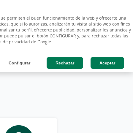
ES
Vinculo - Buscar en la web
so Cliente
EN
s que permiten el buen funcionamiento de la web y ofrecerte una
DE
as, que si lo autorizas, analizarán tu visita al sitio web con fines
ESAS
AGRO
nalizar tu perfil, ofrecerte publicidad, personalizar los anuncios y
rar puede pulsar el botón CONFIGURAR y, para rechazar todas las
ca de privacidad de Google.
Configurar
Rechazar
Aceptar