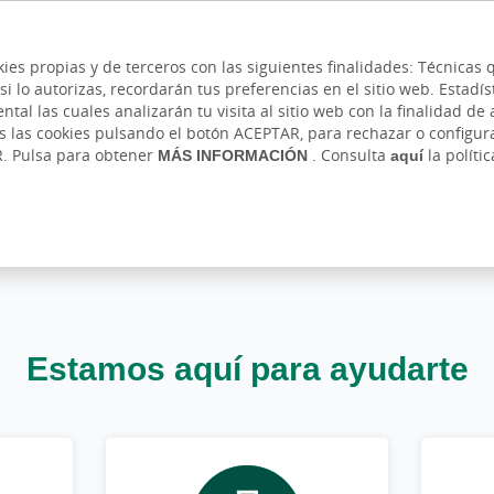
 y cajeros
Ayuda
Hazte cliente
Acce
Cita previa
kies propias y de terceros con las siguientes finalidades: Técnica
lo autorizas, recordarán tus preferencias en el sitio web. Estadístic
IVADA
AUTÓNOMOS Y EMPRENDEDORES
EMPR
l las cuales analizarán tu visita al sitio web con la finalidad de a
as las cookies pulsando el botón ACEPTAR, para rechazar o configu
R. Pulsa para obtener
MÁS INFORMACIÓN
. Consulta
aquí
la políti
Estamos aquí para ayudarte