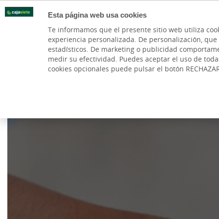
Esta página web usa cookies
Oficinas
Te informamos que el presente sitio web utiliza coo
experiencia personalizada. De personalización, que si 
PARTICULARES
BANCA PR
estadísticos. De marketing o publicidad comportamenta
medir su efectividad. Puedes aceptar el uso de tod
Cuentas
Subvenciones
Financiación
Tesor
cookies opcionales puede pulsar el botón RECHAZA
Cargando contenido, por favor espere...