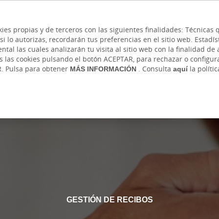
 y cajeros
Ayuda
Hazte cliente
Acce
Cita previa
kies propias y de terceros con las siguientes finalidades: Técnica
lo autorizas, recordarán tus preferencias en el sitio web. Estadístic
IVADA
AUTÓNOMOS Y EMPRENDEDORES
EMP
l las cuales analizarán tu visita al sitio web con la finalidad de a
as las cookies pulsando el botón ACEPTAR, para rechazar o configu
ería
Cobros y Pagos
Internacional
Seguros
Banca onl
R. Pulsa para obtener
MÁS INFORMACIÓN
. Consulta
aquí
la políti
GESTIÓN DE RECIBOS