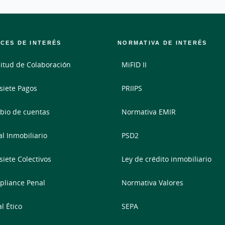
CES DE INTERÉS
NORMATIVA DE INTERÉS
citud de Colaboración
MiFID II
siete Pagos
PRIIPS
io de cuentas
Normativa EMIR
al Inmobiliario
PSD2
siete Colectivos
Ley de crédito inmobiliario
liance Penal
Normativa Valores
l Ético
SEPA