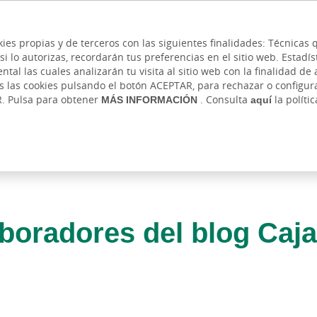
 y cajeros
Ayuda
Hazte cliente
Acce
Cita previa
kies propias y de terceros con las siguientes finalidades: Técnica
lo autorizas, recordarán tus preferencias en el sitio web. Estadístic
IVADA
AUTÓNOMOS Y EMPRENDEDORES
EMPR
l las cuales analizarán tu visita al sitio web con la finalidad de a
as las cookies pulsando el botón ACEPTAR, para rechazar o configu
R. Pulsa para obtener
MÁS INFORMACIÓN
. Consulta
aquí
la políti
boradores del blog Caja