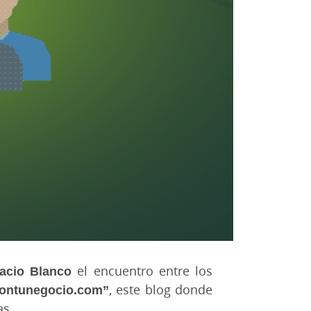
acio Blanco
el encuentro entre los
contunegocio.com”
, este blog donde
as.