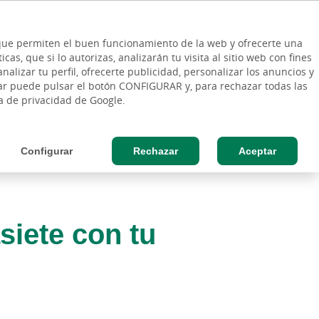
ES
Vinculo - Buscar en la web
so Cliente
EN
s que permiten el buen funcionamiento de la web y ofrecerte una
DE
as, que si lo autorizas, analizarán tu visita al sitio web con fines
ESAS
AGRO
nalizar tu perfil, ofrecerte publicidad, personalizar los anuncios y
rar puede pulsar el botón CONFIGURAR y, para rechazar todas las
ca de privacidad de Google.
Configurar
Rechazar
Aceptar
siete con tu