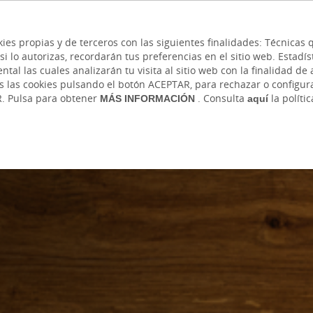
 y cajeros
Ayuda
Hazte cliente
Acce
Cita previa
kies propias y de terceros con las siguientes finalidades: Técnica
lo autorizas, recordarán tus preferencias en el sitio web. Estadístic
IVADA
AUTÓNOMOS Y EMPRENDEDORES
EMPR
l las cuales analizarán tu visita al sitio web con la finalidad de a
as las cookies pulsando el botón ACEPTAR, para rechazar o configu
R. Pulsa para obtener
MÁS INFORMACIÓN
. Consulta
aquí
la políti