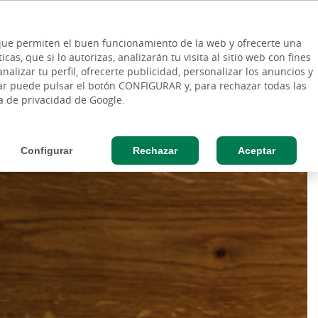
ES
Vinculo - Buscar en la web
so Cliente
EN
s que permiten el buen funcionamiento de la web y ofrecerte una
DE
as, que si lo autorizas, analizarán tu visita al sitio web con fines
ESAS
AGRO
nalizar tu perfil, ofrecerte publicidad, personalizar los anuncios y
rar puede pulsar el botón CONFIGURAR y, para rechazar todas las
ca de privacidad de Google.
Configurar
Rechazar
Aceptar