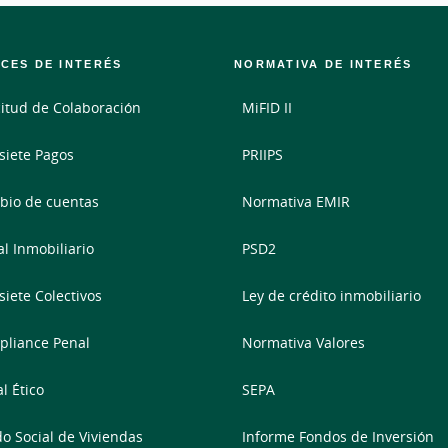
CES DE INTERÉS
NORMATIVA DE INTERÉS
citud de Colaboración
MiFID II
siete Pagos
PRIIPS
io de cuentas
Normativa EMIR
al Inmobiliario
PSD2
siete Colectivos
Ley de crédito inmobiliario
liance Penal
Normativa Valores
l Ético
SEPA
o Social de Viviendas
Informe Fondos de Inversión