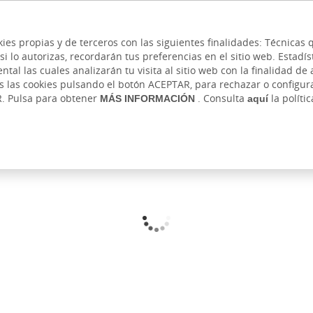
 y cajeros
Ayuda
Hazte cliente
Acce
Cita previa
kies propias y de terceros con las siguientes finalidades: Técnica
lo autorizas, recordarán tus preferencias en el sitio web. Estadístic
IVADA
AUTÓNOMOS Y EMPRENDEDORES
EMPR
l las cuales analizarán tu visita al sitio web con la finalidad de a
as las cookies pulsando el botón ACEPTAR, para rechazar o configu
R. Pulsa para obtener
MÁS INFORMACIÓN
. Consulta
aquí
la políti