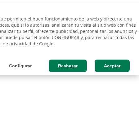
ES
Vinculo - Buscar en la web
so Cliente
EN
s que permiten el buen funcionamiento de la web y ofrecerte una
DE
as, que si lo autorizas, analizarán tu visita al sitio web con fines
ESAS
AGRO
nalizar tu perfil, ofrecerte publicidad, personalizar los anuncios y
rar puede pulsar el botón CONFIGURAR y, para rechazar todas las
ca de privacidad de Google.
Configurar
Rechazar
Aceptar