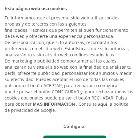
COMPROMETIDOS
Esta página web usa cookies
Te informamos que el presente sitio web utiliza cookies
propias y de terceros con las siguientes
finalidades: Técnicas que permiten el buen funcionamiento
Actualidad
de la web y ofrecerte una experiencia personalizada.
De personalización, que si lo autorizas, recordarán tus
preferencias en el sitio web. Estadísticas, que si lo autorizas,
Declaración de la renta
analizarán tu visita al sitio web con fines estadísticos.
De marketing o publicidad comportamental las cuales
en Canarias: lo que el
analizarán tu visita al sitio web con la finalidad de analizar tu
perfil, ofrecerte publicidad, personalizar los anuncios y medir
borrador no te cuenta
su efectividad. Puedes aceptar el uso de todas las cookies
pulsando el botón ACEPTAR, para rechazar o configurar
puede pulsar el botón CONFIGURAR y, para rechazar todas las
Lun, 25/05/2026 - 12:00
cookies opcionales puede pulsar el botón RECHAZAR. Pulsa
para obtener
MÁS INFORMACIÓN
. Consulta
aquí
la política
de privacidad de Google.
Configurar