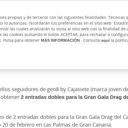
 y cajeros
Ayuda
Hazte cliente
Acce
Cita previa
kies propias y de terceros con las siguientes finalidades: Técnica
lo autorizas, recordarán tus preferencias en el sitio web. Estadístic
IVADA
AUTÓNOMOS Y EMPRENDEDORES
EMPR
l las cuales analizarán tu visita al sitio web con la finalidad de a
as las cookies pulsando el botón ACEPTAR, para rechazar o configu
R. Pulsa para obtener
MÁS INFORMACIÓN
. Consulta
aquí
la políti
ellos seguidores de gen8 by Cajasiete (marca joven de
 obtener
2 entradas dobles para la Gran Gala Drag d
eo de 2 entradas dobles para la Gran Gala Drag del 
o 20 de febrero en Las Palmas de Gran Canaria.