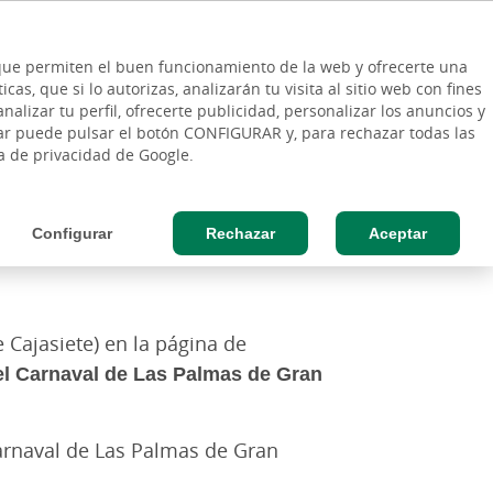
ES
Vinculo - Buscar en la web
so Cliente
EN
s que permiten el buen funcionamiento de la web y ofrecerte una
DE
as, que si lo autorizas, analizarán tu visita al sitio web con fines
ESAS
AGRO
nalizar tu perfil, ofrecerte publicidad, personalizar los anuncios y
rar puede pulsar el botón CONFIGURAR y, para rechazar todas las
ca de privacidad de Google.
Configurar
Rechazar
Aceptar
 Cajasiete) en la página de
el Carnaval de Las Palmas de Gran
Carnaval de Las Palmas de Gran