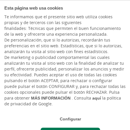
COMPROMETIDOS
Esta página web usa cookies
Te informamos que el presente sitio web utiliza cookies
propias y de terceros con las siguientes
Cargando contenido, por favor espere...
finalidades: Técnicas que permiten el buen funcionamiento
de la web y ofrecerte una experiencia personalizada.
Desde Cajasiete, con motivo de la celebración
De personalización, que si lo autorizas, recordarán tus
del Día de la Educación Financiera,
preferencias en el sitio web. Estadísticas, que si lo autorizas,
analizarán tu visita al sitio web con fines estadísticos.
organizaremos el próximo
lunes día 04 de
De marketing o publicidad comportamental las cuales
octubre de 17:00 a 17:30 horas
, una jornada
analizarán tu visita al sitio web con la finalidad de analizar tu
online formativa totalmente gratuita,
"Fondos
perfil, ofrecerte publicidad, personalizar los anuncios y medir
de inversión sostenibles. Qué son y en qué
su efectividad. Puedes aceptar el uso de todas las cookies
pulsando el botón ACEPTAR, para rechazar o configurar
invierten"
.
puede pulsar el botón CONFIGURAR y, para rechazar todas las
cookies opcionales puede pulsar el botón RECHAZAR. Pulsa
La ponente será
Carmen Etreros de la Morena
,
para obtener
MÁS INFORMACIÓN
. Consulta
aquí
la política
gestora de Fondos de Inversión de
de privacidad de Google.
Gescooperativo, quien nos definirá los criterios
ESG (
environmental, social and corporate
Configurar
governance
) y hablará de los Fondos