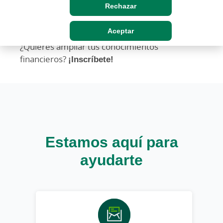
Sostenibles, así como de los productos
Rechazar
Gescooperativo y la expectativas de los
mismos.
Aceptar
¿Quieres ampliar tus conocimientos
financieros?
¡Inscríbete!
Estamos aquí para
ayudarte