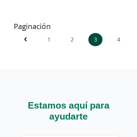
Paginación
‹‹
‹
1
2
3
4
Estamos aquí para
ayudarte