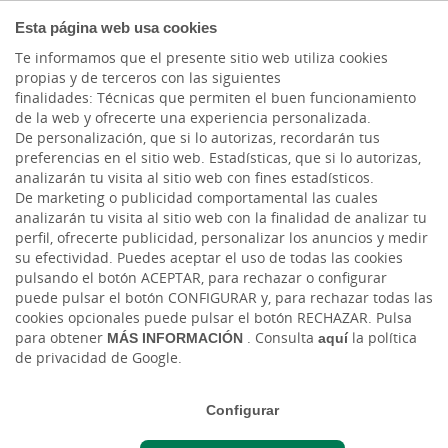
COMPROMETIDOS
Esta página web usa cookies
Te informamos que el presente sitio web utiliza cookies
propias y de terceros con las siguientes
finalidades: Técnicas que permiten el buen funcionamiento
Actualidad
de la web y ofrecerte una experiencia personalizada.
De personalización, que si lo autorizas, recordarán tus
preferencias en el sitio web. Estadísticas, que si lo autorizas,
Panorama Internacional
analizarán tu visita al sitio web con fines estadísticos.
De marketing o publicidad comportamental las cuales
2023 de Cesce sobre la
analizarán tu visita al sitio web con la finalidad de analizar tu
perfil, ofrecerte publicidad, personalizar los anuncios y medir
economía global: claves
su efectividad. Puedes aceptar el uso de todas las cookies
pulsando el botón ACEPTAR, para rechazar o configurar
y conclusiones
puede pulsar el botón CONFIGURAR y, para rechazar todas las
cookies opcionales puede pulsar el botón RECHAZAR. Pulsa
para obtener
MÁS INFORMACIÓN
. Consulta
aquí
la política
Mar, 14/11/2023 - 12:00
de privacidad de Google.
Configurar