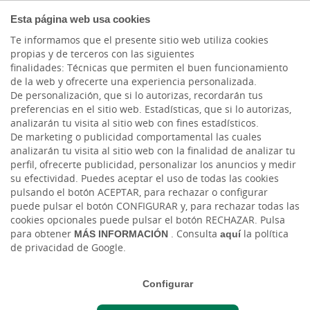
PARTICULARES
Esta página web usa cookies
Te informamos que el presente sitio web utiliza cookies
propias y de terceros con las siguientes
Cargando contenido, por favor espere...
finalidades: Técnicas que permiten el buen funcionamiento
de la web y ofrecerte una experiencia personalizada.
De personalización, que si lo autorizas, recordarán tus
Tarjetas T-Empresa y T-
preferencias en el sitio web. Estadísticas, que si lo autorizas,
analizarán tu visita al sitio web con fines estadísticos.
Negocios Mastercard
De marketing o publicidad comportamental las cuales
analizarán tu visita al sitio web con la finalidad de analizar tu
¡Vive la emoción de la
UEFA
perfil, ofrecerte publicidad, personalizar los anuncios y medir
su efectividad. Puedes aceptar el uso de todas las cookies
Champions League
2022/23!
pulsando el botón ACEPTAR, para rechazar o configurar
puede pulsar el botón CONFIGURAR y, para rechazar todas las
cookies opcionales puede pulsar el botón RECHAZAR. Pulsa
para obtener
MÁS INFORMACIÓN
. Consulta
aquí
la política
descubre cómo
de privacidad de Google.
Configurar