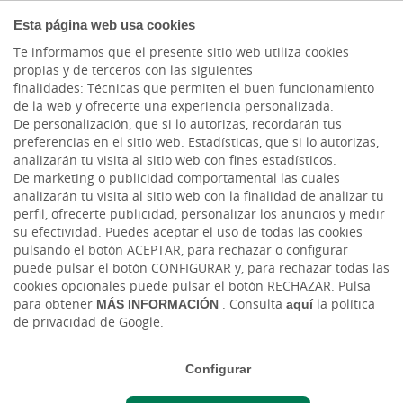
PARTICULARES
Esta página web usa cookies
Te informamos que el presente sitio web utiliza cookies
propias y de terceros con las siguientes
Cargando contenido, por favor espere...
finalidades: Técnicas que permiten el buen funcionamiento
de la web y ofrecerte una experiencia personalizada.
De personalización, que si lo autorizas, recordarán tus
preferencias en el sitio web. Estadísticas, que si lo autorizas,
analizarán tu visita al sitio web con fines estadísticos.
a
as
o
as
T
NT
F
RM
De marketing o publicidad comportamental las cuales
e u
ar
a
analizarán tu visita al sitio web con la finalidad de analizar tu
D
S
L


perfil, ofrecerte publicidad, personalizar los anuncios y medir
vivirla
su efectividad. Puedes aceptar el uso de todas las cookies
como maneras de 
pulsando el botón ACEPTAR, para rechazar o configurar
puede pulsar el botón CONFIGURAR y, para rechazar todas las
cookies opcionales puede pulsar el botón RECHAZAR. Pulsa
para obtener
MÁS INFORMACIÓN
. Consulta
aquí
la política
de privacidad de Google.
Configurar