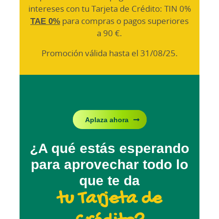
intereses con tu Tarjeta de Crédito: TIN 0%
TAE 0%
para compras o pagos superiores
a 90 €.
Promoción válida hasta el 31/08/25.
Aplaza ahora
¿A qué estás esperando
para aprovechar todo lo
que te da
tu Tarjeta de