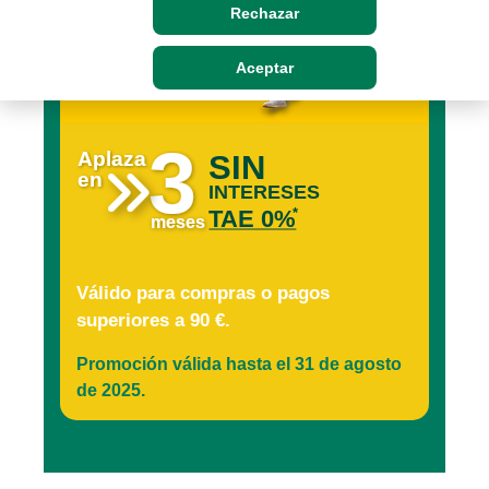
Rechazar
Aceptar
3
SIN
Aplaza
en

INTERESES
TAE 0%
*
meses
Válido para compras o pagos
superiores a 90 €.
Promoción válida hasta el 31 de agosto
de 2025.