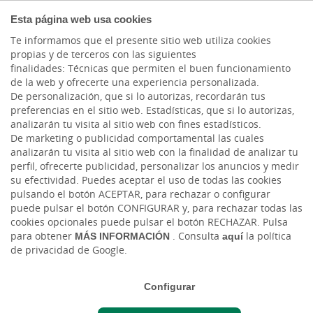
COMPROMETIDOS
Esta página web usa cookies
Te informamos que el presente sitio web utiliza cookies
propias y de terceros con las siguientes
Cargando contenido, por favor espere...
finalidades: Técnicas que permiten el buen funcionamiento
de la web y ofrecerte una experiencia personalizada.
De personalización, que si lo autorizas, recordarán tus
Colaboramos con la
preferencias en el sitio web. Estadísticas, que si lo autorizas,
analizarán tu visita al sitio web con fines estadísticos.
Federación Regional de
De marketing o publicidad comportamental las cuales
analizarán tu visita al sitio web con la finalidad de analizar tu
Cofradías de Pescadores
perfil, ofrecerte publicidad, personalizar los anuncios y medir
de Canarias
su efectividad. Puedes aceptar el uso de todas las cookies
pulsando el botón ACEPTAR, para rechazar o configurar
puede pulsar el botón CONFIGURAR y, para rechazar todas las
cookies opcionales puede pulsar el botón RECHAZAR. Pulsa
para obtener
MÁS INFORMACIÓN
. Consulta
aquí
la política
de privacidad de Google.
Configurar