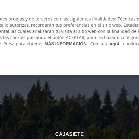
 y cajeros
Ayuda
Hazte cliente
Acce
Cita previa
kies propias y de terceros con las siguientes finalidades: Técnica
lo autorizas, recordarán tus preferencias en el sitio web. Estadístic
IVADA
AUTÓNOMOS Y EMPRENDEDORES
EMPR
l las cuales analizarán tu visita al sitio web con la finalidad de a
as las cookies pulsando el botón ACEPTAR, para rechazar o configu
R. Pulsa para obtener
MÁS INFORMACIÓN
. Consulta
aquí
la políti
CAJASIETE