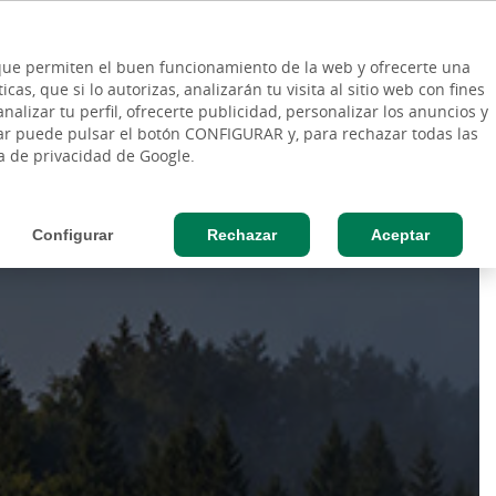
ES
Vinculo - Buscar en la web
so Cliente
EN
s que permiten el buen funcionamiento de la web y ofrecerte una
DE
as, que si lo autorizas, analizarán tu visita al sitio web con fines
ESAS
AGRO
nalizar tu perfil, ofrecerte publicidad, personalizar los anuncios y
rar puede pulsar el botón CONFIGURAR y, para rechazar todas las
ca de privacidad de Google.
Configurar
Rechazar
Aceptar