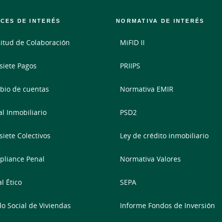
CES DE INTERÉS
NORMATIVA DE INTERÉS
citud de Colaboración
MiFID II
siete Pagos
PRIIPS
io de cuentas
Normativa EMIR
al Inmobiliario
PSD2
siete Colectivos
Ley de crédito inmobiliario
liance Penal
Normativa Valores
l Ético
SEPA
o Social de Viviendas
Informe Fondos de Inversión