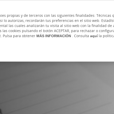
 y cajeros
Ayuda
Hazte cliente
Acce
Cita previa
kies propias y de terceros con las siguientes finalidades: Técnica
lo autorizas, recordarán tus preferencias en el sitio web. Estadístic
IVADA
AUTÓNOMOS Y EMPRENDEDORES
EMPR
l las cuales analizarán tu visita al sitio web con la finalidad de a
as las cookies pulsando el botón ACEPTAR, para rechazar o configu
R. Pulsa para obtener
MÁS INFORMACIÓN
. Consulta
aquí
la políti