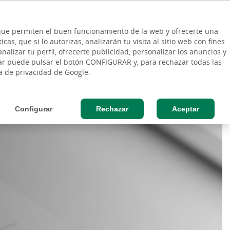
ES
Vinculo - Buscar en la web
so Cliente
EN
s que permiten el buen funcionamiento de la web y ofrecerte una
DE
as, que si lo autorizas, analizarán tu visita al sitio web con fines
ESAS
AGRO
nalizar tu perfil, ofrecerte publicidad, personalizar los anuncios y
rar puede pulsar el botón CONFIGURAR y, para rechazar todas las
ca de privacidad de Google.
Configurar
Rechazar
Aceptar