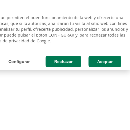
ES
Vinculo - Buscar en la web
so Cliente
EN
s que permiten el buen funcionamiento de la web y ofrecerte una
DE
as, que si lo autorizas, analizarán tu visita al sitio web con fines
ESAS
AGRO
nalizar tu perfil, ofrecerte publicidad, personalizar los anuncios y
rar puede pulsar el botón CONFIGURAR y, para rechazar todas las
ca de privacidad de Google.
Configurar
Rechazar
Aceptar