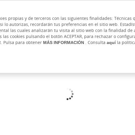
 y cajeros
Ayuda
Hazte cliente
Acce
Cita previa
kies propias y de terceros con las siguientes finalidades: Técnica
lo autorizas, recordarán tus preferencias en el sitio web. Estadístic
IVADA
AUTÓNOMOS Y EMPRENDEDORES
EMPR
l las cuales analizarán tu visita al sitio web con la finalidad de a
as las cookies pulsando el botón ACEPTAR, para rechazar o configu
R. Pulsa para obtener
MÁS INFORMACIÓN
. Consulta
aquí
la políti