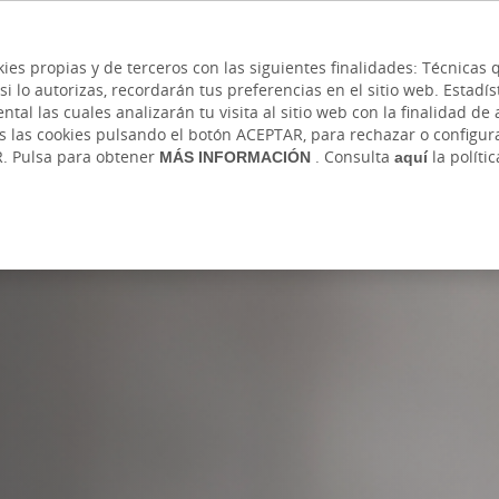
 y cajeros
Ayuda
Hazte cliente
Acce
Cita previa
kies propias y de terceros con las siguientes finalidades: Técnica
lo autorizas, recordarán tus preferencias en el sitio web. Estadístic
IVADA
AUTÓNOMOS Y EMPRENDEDORES
EMPR
l las cuales analizarán tu visita al sitio web con la finalidad de a
as las cookies pulsando el botón ACEPTAR, para rechazar o configu
R. Pulsa para obtener
MÁS INFORMACIÓN
. Consulta
aquí
la políti