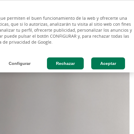
ES
Vinculo - Buscar en la web
so Cliente
EN
s que permiten el buen funcionamiento de la web y ofrecerte una
DE
as, que si lo autorizas, analizarán tu visita al sitio web con fines
ESAS
AGRO
nalizar tu perfil, ofrecerte publicidad, personalizar los anuncios y
rar puede pulsar el botón CONFIGURAR y, para rechazar todas las
ca de privacidad de Google.
Configurar
Rechazar
Aceptar