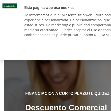
Esta página web usa cookies
Oficinas
Te informamos que el presente sitio web utiliza coo
experiencia personalizada. De personalización, que si 
PARTICULARES
BANCA PR
estadísticos. De marketing o publicidad comportamenta
medir su efectividad. Puedes aceptar el uso de tod
Subvenciones
Cuenta y Tarjetas
TPVs, Cobro
cookies opcionales puede pulsar el botón RECHAZA
Cajasiete
Autónomos y emprendedores
Descuento Com
FINANCIACIÓN A CORTO PLAZO / LIQUIDEZ
Descuento Comercial