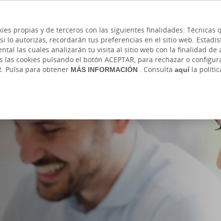
 y cajeros
Ayuda
Hazte cliente
Acce
Cita previa
kies propias y de terceros con las siguientes finalidades: Técnica
lo autorizas, recordarán tus preferencias en el sitio web. Estadístic
IVADA
AUTÓNOMOS Y EMPRENDEDORES
EMP
l las cuales analizarán tu visita al sitio web con la finalidad de a
as las cookies pulsando el botón ACEPTAR, para rechazar o configu
s y Pagos
Sostenibilidad
Financiación
Ahorro e Inversió
R. Pulsa para obtener
MÁS INFORMACIÓN
. Consulta
aquí
la políti
ercial