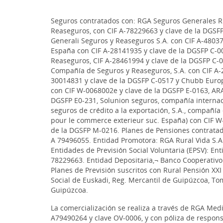
Seguros contratados con: RGA Seguros Generales Rur
Reaseguros, con CIF A-78229663 y clave de la DGSF
Generali Seguros y Reaseguros S.A. con CIF A-48037
España con CIF A-28141935 y clave de la DGSFP C-00
Reaseguros, CIF A-28461994 y clave de la DGSFP C-0
Compañía de Seguros y Reaseguros, S.A. con CIF A-2
30014831 y clave de la DGSFP C-0517 y Chubb Euro
con CIF W-0068002e y clave de la DGSFP E-0163, ARA
DGSFP E0-231, Solunion seguros, compañía internac
seguros de crédito a la exportación, S.A., compañí
pour le commerce exterieur suc. España) con CIF W
de la DGSFP M-0216. Planes de Pensiones contratado
A 79496055. Entidad Promotora: RGA Rural Vida S.
Entidades de Previsión Social Voluntaria (EPSV): Ent
78229663. Entidad Depositaria,¬ Banco Cooperativo 
Planes de Previsión suscritos con Rural Pensión XXI 
Social de Euskadi, Reg. Mercantil de Guipúzcoa, Tomo
Guipúzcoa.
La comercialización se realiza a través de RGA Med
A79490264 y clave OV-0006, y con póliza de respons