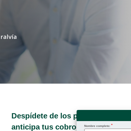
uralvía
Despídete de los problemas de li
anticipa tus cobros de forma senc
Nombre completo: