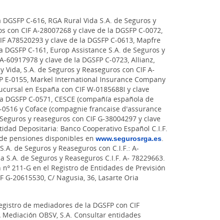
a DGSFP C-616, RGA Rural Vida S.A. de Seguros y
s con CIF A-28007268 y clave de la DGSFP C-0072,
CIF A78520293 y clave de la DGSFP C-0613, Mapfre
la DGSFP C-161, Europ Assistance S.A. de Seguros y
A-60917978 y clave de la DGSFP C-0723, Allianz,
y Vida, S.A. de Seguros y Reaseguros con CIF A-
P E-0155, Markel International Insurance Company
sucursal en España con CIF W-0185688I y clave
 la DGSFP C-0571, CESCE (compañía española de
 C-0516 y Coface (compagnie francaise d'assurance
Seguros y reaseguros con CIF G-38004297 y clave
idad Depositaria: Banco Cooperativo Español C.I.F.
 de pensiones disponibles en
www.segurosrga.es
.
S.A. de Seguros y Reaseguros con C.I.F.: A-
a S.A. de Seguros y Reaseguros C.I.F. A- 78229663.
n nº 211-G en el Registro de Entidades de Previsión
IF G-20615530, C/ Nagusia, 36, Lasarte Oria
registro de mediadores de la DGSFP con CIF
GA Mediación OBSV, S.A. Consultar entidades